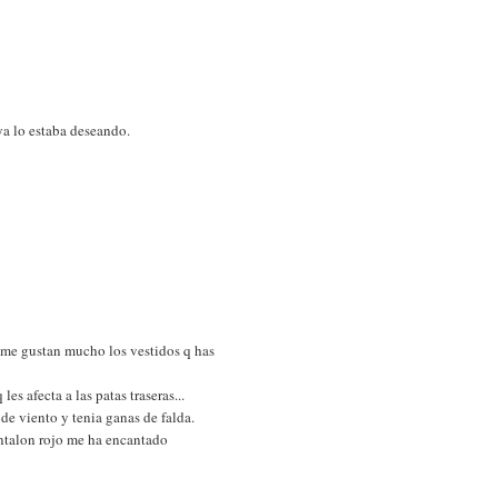
ya lo estaba deseando.
l me gustan mucho los vestidos q has
s afecta a las patas traseras...
de viento y tenia ganas de falda.
antalon rojo me ha encantado