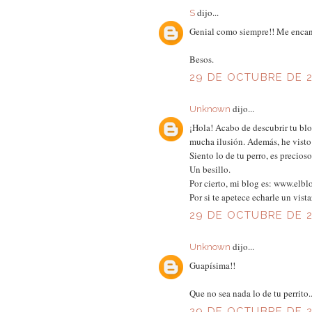
dijo...
S
Genial como siempre!! Me encant
Besos.
29 DE OCTUBRE DE 2
dijo...
Unknown
¡Hola! Acabo de descubrir tu bl
mucha ilusión. Además, he visto 
Siento lo de tu perro, es precio
Un besillo.
Por cierto, mi blog es: www.el
Por si te apetece echarle un vista
29 DE OCTUBRE DE 20
dijo...
Unknown
Guapísima!!
Que no sea nada lo de tu perrito.
29 DE OCTUBRE DE 20