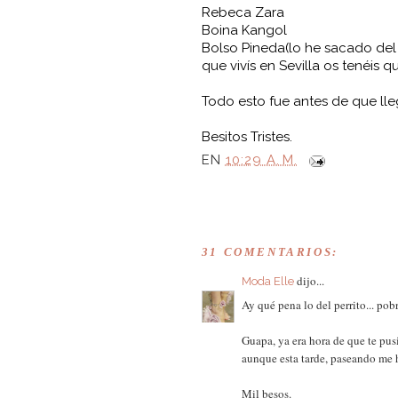
Rebeca Zara
Boina Kangol
Bolso Pineda(lo he sacado del b
que vivís en Sevilla os tenéis 
Todo esto fue antes de que lle
Besitos Tristes.
EN
10:29 A. M.
31 COMENTARIOS:
dijo...
Moda Elle
Ay qué pena lo del perrito... po
Guapa, ya era hora de que te pus
aunque esta tarde, paseando me ha
Mil besos.