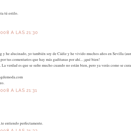
a tú estilo.
008 A LAS 21:30
og y he alucinado, yo también soy de Cádiz y he vivido muchos años en Sevilla (au
por tus comentarios que hay más gaditanas por ahí... ¡qué bien!
so. La verdad es que se sufre mucho cuando no están bien, pero ya verás como se cura
blogdemoda.com
zo.
08 A LAS 21:31
..te entiendo perfectamente.
08 A LAS 21:33