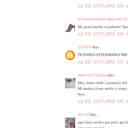
29 DE OCTUBRE DE 2
adictaaloszapatos@gmail.c
Me gusta mucho el pañuelo! Que 
29 DE OCTUBRE DE 2
dijo...
ESTHER
TE PONES EXTENSIONES?ME
29 DE OCTUBRE DE 20
dijo...
Verónica Frágola
Muy lindo outfit. Lastima lo del
Mi muñeca tiene artritis y tengo
beso
29 DE OCTUBRE DE 2
dijo...
Miss M
aquí hace un frío que pela, que
estas muy guapa!