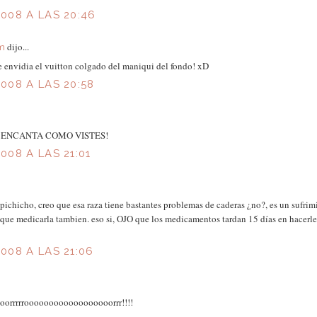
008 A LAS 20:46
dijo...
om
envidia el vuitton colgado del maniqui del fondo! xD
008 A LAS 20:58
 ENCANTA COMO VISTES!
08 A LAS 21:01
 pichicho, creo que esa raza tiene bastantes problemas de caderas ¿no?, es un sufr
 que medicarla tambien. eso si, OJO que los medicamentos tardan 15 días en hacerles
008 A LAS 21:06
 hoorrrrroooooooooooooooooorrr!!!!