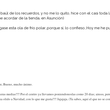
aúl de los recuerdos, y no me lo quito, hice con el casi toda la
que acordar de la tienda, en Asunción)
gase esta ola de frío polar…porque sí, lo confieso…Hoy me he 
bre, Bueno, mucho ánimo.
ieras medias!!!! Por el centro ya llevamos poniendonoslas como 20 dias; ainsss, pero
 olido a Navidad, con lo que me gusta!!!! Jajajaja. (Ya sabes, aquí el que no se con