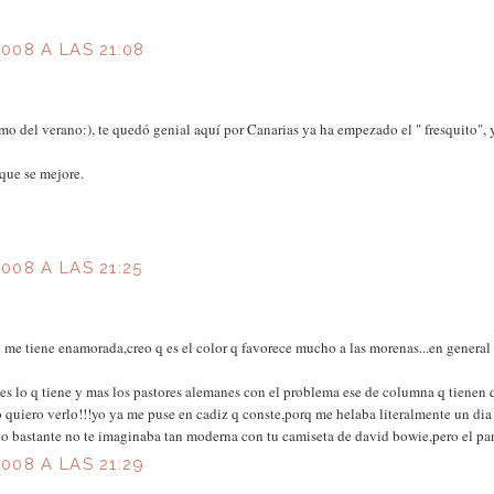
008 A LAS 21:08
mo del verano:), te quedó genial aquí por Canarias ya ha empezado el " fresquito", 
 que se mejore.
08 A LAS 21:25
 me tiene enamorada,creo q es el color q favorece mucho a las morenas...en genera
 es lo q tiene y mas los pastores alemanes con el problema ese de columna q tienen q le
o quiero verlo!!!yo ya me puse en cadiz q conste,porq me helaba literalmente un dia 
dio bastante no te imaginaba tan moderna con tu camiseta de david bowie,pero el p
008 A LAS 21:29