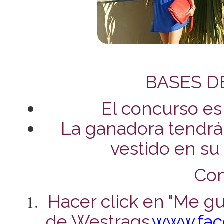
BASES D
El concurso es 
La ganadora tendrá 
vestido en su
Con
Hacer click en "Me gu
de Westrags.
www.fac