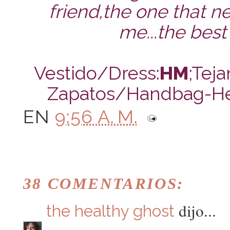
friend,the one that n
me...the best
Vestido/Dress:
HM
;Tej
Zapatos/Handbag-Hel
EN
9:56 A. M.
38 COMENTARIOS:
dijo...
the healthy ghost