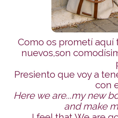
Como os prometí aquí t
nuevos,son comodísim
Presiento que voy a ten
con el
Here we are...my new b
and make my
I feel that We are g