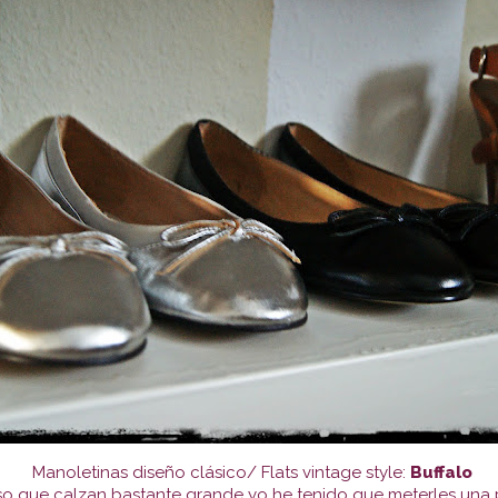
Manoletinas diseño clásico/ Flats vintage style:
Buffalo
so que calzan bastante grande yo he tenido que meterles una pl