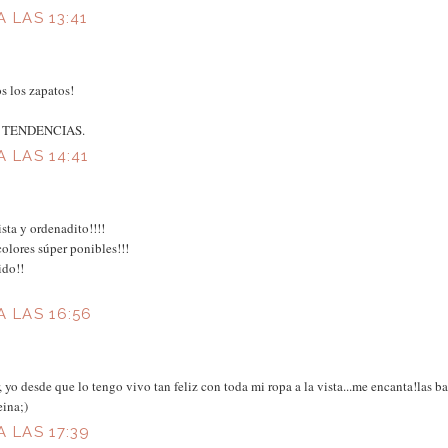
 LAS 13:41
s los zapatos!
E TENDENCIAS.
A LAS 14:41
ista y ordenadito!!!!
colores súper ponibles!!!
ido!!
A LAS 16:56
, yo desde que lo tengo vivo tan feliz con toda mi ropa a la vista...me encanta!las ba
ina;)
A LAS 17:39