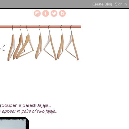
oducen a pares!! Jajaja...
pear in pairs of two jajaja...