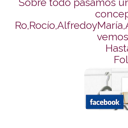
Sobre todo pasamos un
concep
Ro,Rocío,AlfredoyMaría,A
vemos 
Hast
Fol