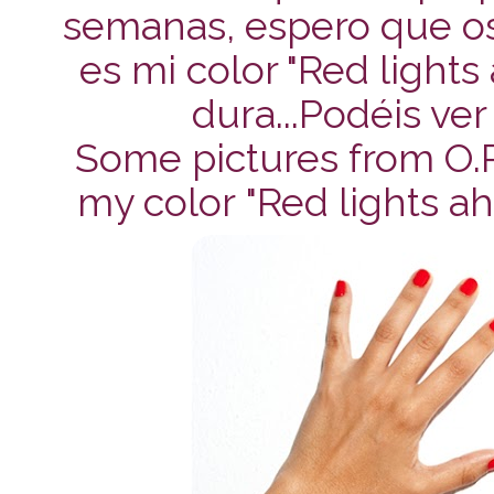
semanas, espero que os 
es mi color "Red lights
dura...Podéis ve
Some pictures from O.P.I
my color
"Red lights a