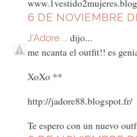
www.1vestido2mujeres.blo
6 DE NOVIEMBRE DE
dijo...
J'Adore ...
me ncanta el outfit!! es genia
XoXo **
http://jadore88.blogspot.fr/
Te espero con un nuevo o