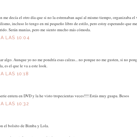
n me decía el otro día que si no la estrenaban aquí al mismo tiempo, organizaba el via
ilismo, incluso lo tengo en mi pequeño libro de estilo, pero estoy esperando que m
arido. Serán manías, pero me siento mucho más cómoda.
 A LAS 10:04
mar algo. Aunque yo no me pondría esas calzas... no porque no me gusten, si no po
, es el que le va a este look.
A LAS 10:18
serie entera en DVD y la he visto tropecientas veces!!!! Estás muy guapa. Besos
A LAS 10:32
n el bolsito de Bimba y Lola.