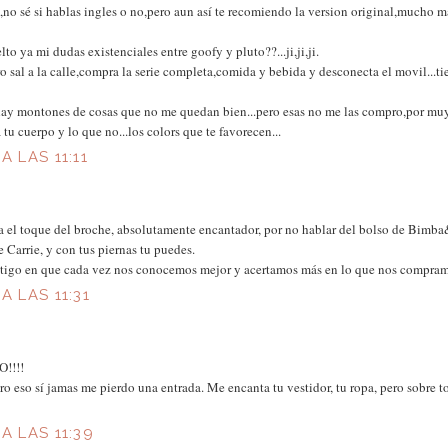
l,no sé si hablas ingles o no,pero aun así te recomiendo la version original,mucho m
o ya mi dudas existenciales entre goofy y pluto??...ji,ji,ji.
 sal a la calle,compra la serie completa,comida y bebida y desconecta el movil...tie
hay montones de cosas que no me quedan bien...pero esas no me las compro,por mu
 tu cuerpo y lo que no...los colors que te favorecen...
A LAS 11:11
a el toque del broche, absolutamente encantador, por no hablar del bolso de Bimba
 Carrie, y con tus piernas tu puedes.
ntigo en que cada vez nos conocemos mejor y acertamos más en lo que nos compra
A LAS 11:31
O!!!!
ro eso sí jamas me pierdo una entrada. Me encanta tu vestidor, tu ropa, pero sobre t
A LAS 11:39