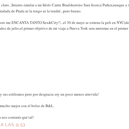
 claro...Intento emular a mi Idolo Carrie Bradshaw(no Sara Jessica Parker,aunque a
adada de Prada ni la tengo ni la tendré...pero bueno.
 pero me ENCANTA TANTO Sex&City!!...el 30 de mayo se estrena la peli en NYC(de 
ados de julio,el primer objetivo de mi viaje a Nueva York sera meterme en el primer
y sus estilismos pero por desgracia soy un poco menos atrevida!
Y mucho mejor con el bolso de B&L.
a nos contarás qué tal!
 A LAS 9:53