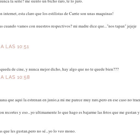
nunca la serie? me siento un bicho raro, te lo juro.
en internet, esta claro que los estilistas de Carrie son unas maquinas!
 cuando vamos con nuestros respectivos? mi madre dice que..."nos tapan" jejeje
A LAS 10:51
e queda de cine, y nunca mejor dicho, hay algo que no te quede bien???
A LAS 10:58
na que aqui la estrenan en junio,a mi me parece muy raro,pero en ese caso no trae
con recortes y eso...yo ultimamente lo que hago es bajarme las fotos que me gustan y
 que les gustan,pero no sé...yo lo veo mono.