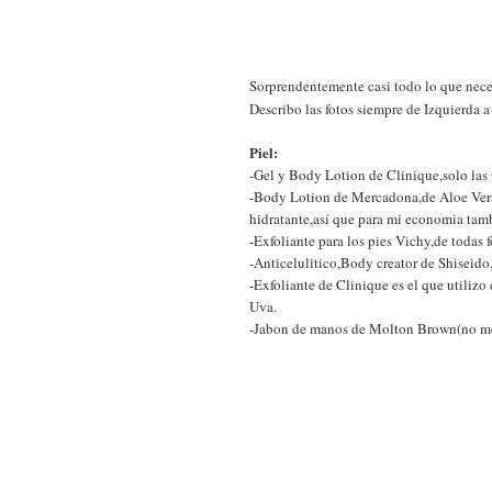
Sorprendentemente casi todo lo que neces
Describo las fotos siempre de Izquierda a
Piel:
-Gel y Body Lotion de Clinique,solo las 
-Body Lotion de Mercadona,de Aloe Vera
hidratante,así que para mi economia tam
-Exfoliante para los pies Vichy,de todas 
-Anticelulitico,Body creator de Shiseido,
-Exfoliante de Clinique es el que utilizo
Uva.
-Jabon de manos de Molton Brown(no me p