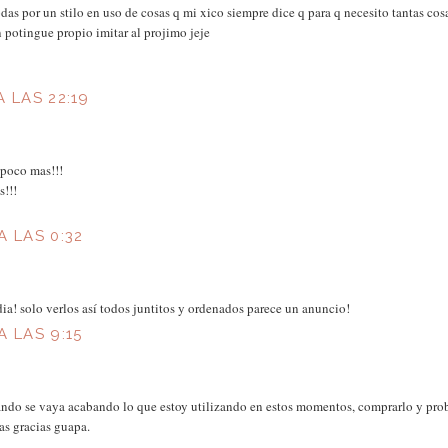
das por un stilo en uso de cosas q mi xico siempre dice q para q necesito tantas c
 potingue propio imitar al projimo jeje
A LAS 22:19
 poco mas!!!
s!!!
A LAS 0:32
ia! solo verlos así todos juntitos y ordenados parece un anuncio!
A LAS 9:15
ndo se vaya acabando lo que estoy utilizando en estos momentos, comprarlo y proba
s gracias guapa.