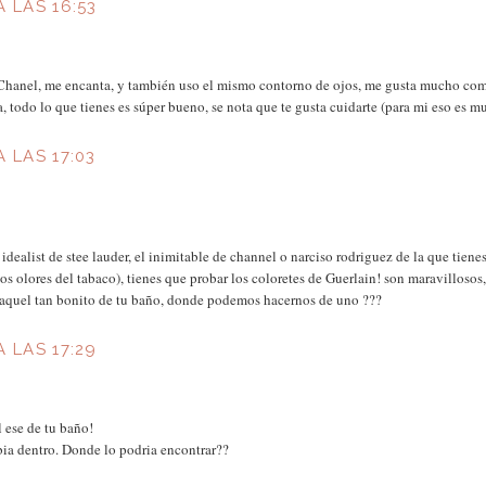
A LAS 16:53
 Chanel, me encanta, y también uso el mismo contorno de ojos, me gusta mucho co
a, todo lo que tienes es súper bueno, se nota que te gusta cuidarte (para mi eso es 
A LAS 17:03
dealist de stee lauder, el inimitable de channel o narciso rodriguez de la que tienes
s olores del tabaco), tienes que probar los coloretes de Guerlain! son maravillosos
l? aquel tan bonito de tu baño, donde podemos hacernos de uno ???
A LAS 17:29
 ese de tu baño!
bia dentro. Donde lo podria encontrar??