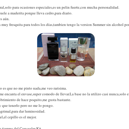
ral,solo para ocasiones especiales,es un pelin fuerte,con mucha personalidad.
huele a maderita porque lleva cedro,para diario.
s aún.
a muy fresquita para todos los días,tambien tengo la version Summer sin alcohol por 
o es que no me pinto nada,me veo rarisima.
e encanta el envase,super comodo de llevar.La base no la utilizo casi nunca,solo 
brimiento de hace poquito,me gusta bastante.
y que tenerlo pero no me lo pongo.
lagrimal,para dar luminosidad.
,el cepillo es el mejor.
o tiempo del Concealer Kit