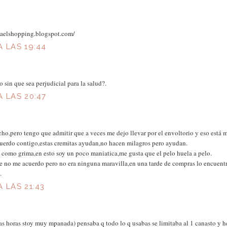
aelshopping.blogspot.com/
A LAS 19:44
 sin que sea perjudicial para la salud?.
A LAS 20:47
o,pero tengo que admitir que a veces me dejo llevar por el envoltorio y eso está m
uerdo contigo,estas cremitas ayudan,no hacen milagros pero ayudan.
 como grima,en esto soy un poco maniatica,me gusta que el pelo huela a pelo.
e no me acuerdo pero no era ninguna maravilla,en una tarde de compras lo encuentr
.
A LAS 21:43
as horas stoy muy mpanada) pensaba q todo lo q usabas se limitaba al 1 canasto y h