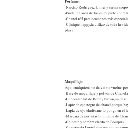
Perfume:
-Narciso Rodriguez for her y crema corpo
-Prada Infusion de Iris,es mi prefe ahora,
-Chanel nº5 para ocasiones más especiale
-Clinique happy,la utilizo de toda la vid
playa.
Maquillaje:
Aqui cualquiera me da veinte vueltas per
-Base de maquillaje y polvos de Chanel,m
-Concealer Kit de Bobby brown,un descu
-Lapiz de ojo negro de chanel,porque ha
-Lapiz de ojo clarito,me lo pongo en el 
-Mascara de pestañas Inimitable de Chanel
-Colorete y sombra clarita de Bourjois.
-Corector de Loreal,para cuando no teng