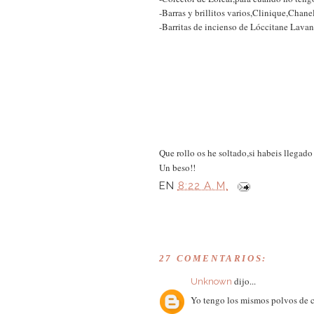
-Barras y brillitos varios,Clinique,Cha
-Barritas de incienso de Lóccitane Lavan
Que rollo os he soltado,si habeis llegado
Un beso!!
EN
8:22 A. M.
27 COMENTARIOS:
dijo...
Unknown
Yo tengo los mismos polvos de c