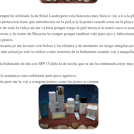
iempre he utilizado la de Esteé Lauder,pero esta funciona muy bien,si voy a ir a la 
proteccion tiene que introducirse en la piel,si te la pones cuando estas en la playa 
o de toda la vida,a mi me va bien porque tengo la piel mixta,si la teneis seca os ac
rown y de rostro de Dior,esta la compre porque tambien vale para ojos y labios(t
n granos.
ncanta,yo me levanto con bolsas y las elimina y de momento no tengo arrugitas,no sé
n más actual,yo solo la utilizo como sustituta de la hidratante cuando voy a maquil
la hidratante de día con SFP 15,falta la de noche que se me ha terminado,estoy muy 
 la semana,es una exfoliante pero poco agresiva.
ra pero me la voy a comprar,sientes como tus poros se cierran.