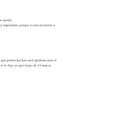
mo queda.
muy importante, porque es una inversión a
 que probar her hair mist (perfume para el
, te lo digo yo que tengo de 14 marcas