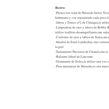
Rostro:
-Proteccion solar de Shiseido factor 30,s
hidratante y voy reponiendo cada poco,la 
-Jabon y Tonico nº2 de Clinique,lo utiliz
-Limpiadora de ojos y labios de Bobby B
utilizo toallitas desmaquillantes,me sale
-Contorno de ojos y labios de Sisley,me e
-Idealist de Estee Lauder,hay una versio
la piel.
-Tratamiento Precision de Chanel,esta es 
-Balsamo labial de Lancome.
-Gommante de Sisley,la utilizo una vez a
-Pore minimizer de Shiseido,es una muest