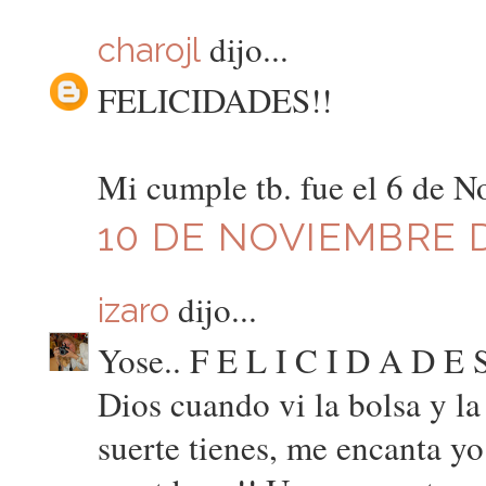
dijo...
charojl
FELICIDADES!!
Mi cumple tb. fue el 6 de 
10 DE NOVIEMBRE D
dijo...
izaro
Yose.. F E L I C I D A D E S
Dios cuando vi la bolsa y la
suerte tienes, me encanta yo 