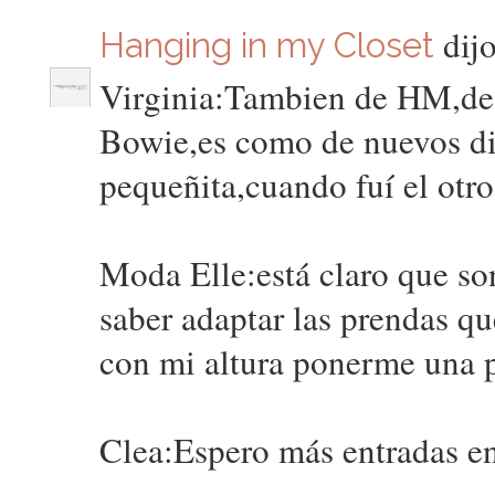
dijo
Hanging in my Closet
Virginia:Tambien de HM,de 
Bowie,es como de nuevos di
pequeñita,cuando fuí el otro
Moda Elle:está claro que so
saber adaptar las prendas q
con mi altura ponerme una p
Clea:Espero más entradas en