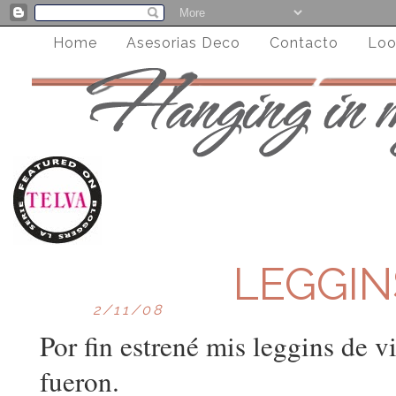
Home
Asesorias Deco
Contacto
Loo
LEGGIN
2/11/08
Por fin estrené mis leggins de v
fueron.