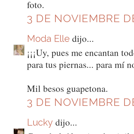
foto.
3 DE NOVIEMBRE DE
dijo...
Moda Elle
¡¡¡Uy, pues me encantan todo
para tus piernas... para mí n
Mil besos guapetona.
3 DE NOVIEMBRE DE
dijo...
Lucky