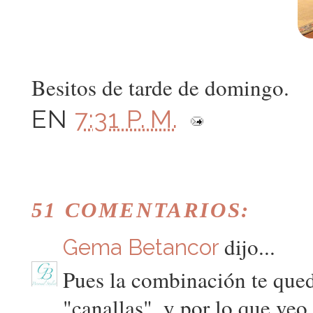
Besitos de tarde de domingo.
EN
7:31 P. M.
51 COMENTARIOS:
dijo...
Gema Betancor
Pues la combinación te qued
"canallas", y por lo que veo 