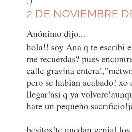
:)
2 DE NOVIEMBRE DE
Anónimo dijo...
hola!! soy Ana q te escribi 
me recuerdas? pues encontre
calle gravina entera!,"metwo
pero se habian acabado! xo 
llegar!asi q ya volvere!aunq
hare un pequeño sacrificio!j
besitos!te quedan genial los