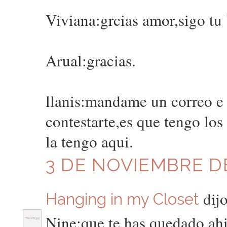
Viviana:grcias amor,sigo tu
Arual:gracias.
llanis:mandame un correo e 
contestarte,es que tengo lo
la tengo aqui.
3 DE NOVIEMBRE DE
dijo
Hanging in my Closet
Nine:que te has quedado ahi