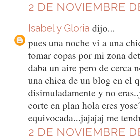
2 DE NOVIEMBRE DE
dijo...
Isabel y Gloria
pues una noche vi a una chi
tomar copas por mi zona detr
daba un aire pero de cerca no
una chica de un blog en el 
disimuladamente y no eras..
corte en plan hola eres yose
equivocada...jajajaj me tend
2 DE NOVIEMBRE DE