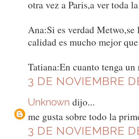
otra vez a Paris,a ver toda l
Ana:Si es verdad Metwo,se l
calidad es mucho mejor que 
Tatiana:En cuanto tenga un r
3 DE NOVIEMBRE DE
dijo...
Unknown
me gusta sobre todo la pri
3 DE NOVIEMBRE DE