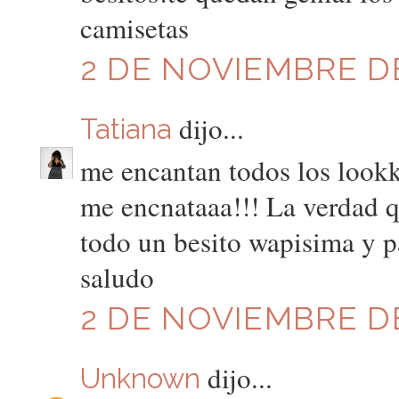
camisetas
2 DE NOVIEMBRE DE
dijo...
Tatiana
me encantan todos los lookks
me encnataaa!!! La verdad 
todo un besito wapisima y pa
saludo
2 DE NOVIEMBRE DE
dijo...
Unknown