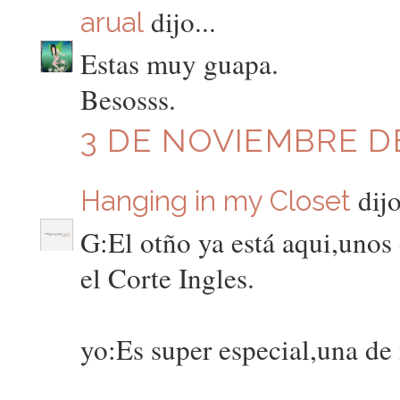
dijo...
arual
Estas muy guapa.
Besosss.
3 DE NOVIEMBRE DE
dijo
Hanging in my Closet
G:El otño ya está aqui,unos
el Corte Ingles.
yo:Es super especial,una de 