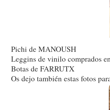
Pichi de MANOUSH
Leggins de vinilo comprados e
Botas de FARRUTX
Os dejo también estas fotos par