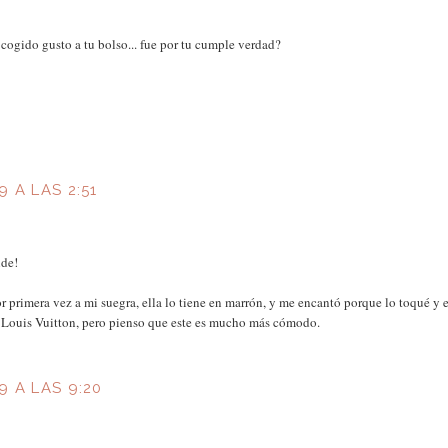
as cogido gusto a tu bolso... fue por tu cumple verdad?
 A LAS 2:51
nde!
r primera vez a mi suegra, ella lo tiene en marrón, y me encantó porque lo toqué y e
el Louis Vuitton, pero pienso que este es mucho más cómodo.
9 A LAS 9:20