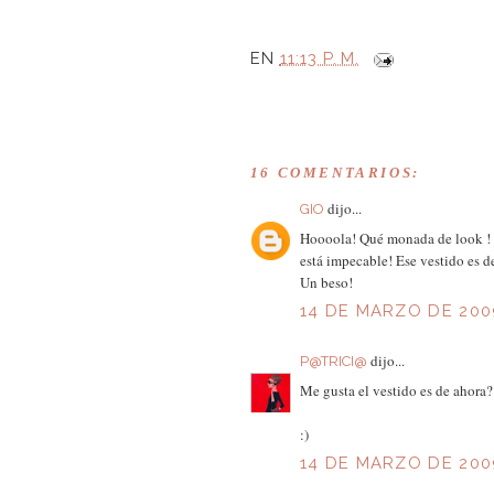
EN
11:13 P. M.
16 COMENTARIOS:
dijo...
GIO
Hoooola! Qué monada de look ! E
está impecable! Ese vestido es 
Un beso!
14 DE MARZO DE 2009
dijo...
P@TRICI@
Me gusta el vestido es de ahora?
:)
14 DE MARZO DE 2009