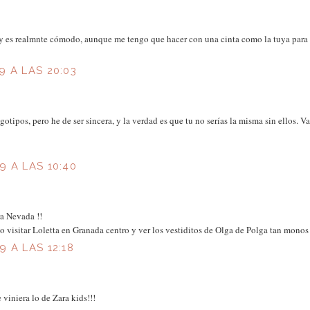
 y es realmnte cómodo, aunque me tengo que hacer con una cinta como la tuya para
 A LAS 20:03
gotipos, pero he de ser sincera, y la verdad es que tu no serías la misma sin ellos. 
 A LAS 10:40
ra Nevada !!
do visitar Loletta en Granada centro y ver los vestiditos de Olga de Polga tan monos
 A LAS 12:18
 viniera lo de Zara kids!!!