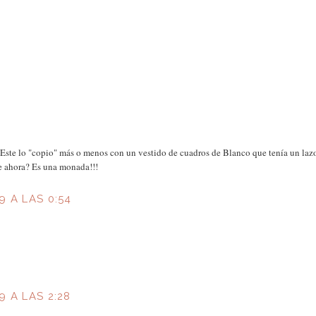
ste lo "copio" más o menos con un vestido de cuadros de Blanco que tenía un lazo
de ahora? Es una monada!!!
 A LAS 0:54
 A LAS 2:28