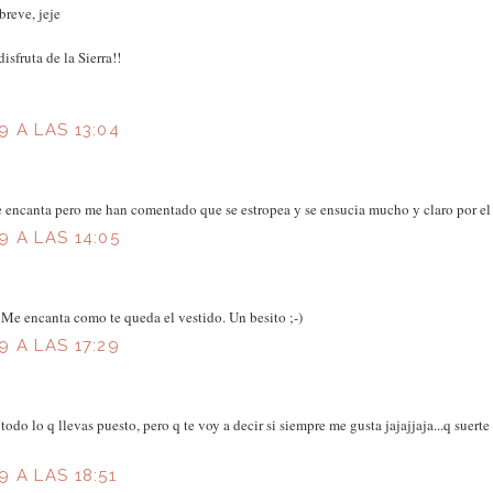
reve, jeje
isfruta de la Sierra!!
 A LAS 13:04
encanta pero me han comentado que se estropea y se ensucia mucho y claro por el pr
 A LAS 14:05
. Me encanta como te queda el vestido. Un besito ;-)
 A LAS 17:29
todo lo q llevas puesto, pero q te voy a decir si siempre me gusta jajajjaja...q suert
 A LAS 18:51