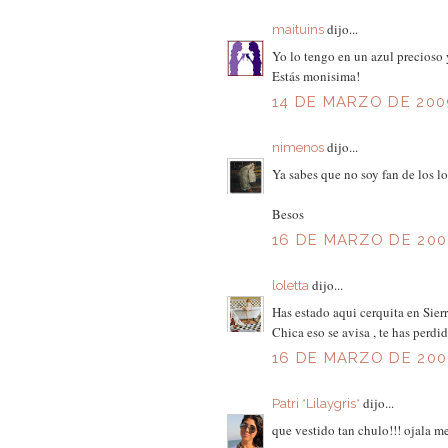
dijo...
maituins
Yo lo tengo en un azul precioso
Estás monisima!
14 DE MARZO DE 2009
dijo...
nimenos
Ya sabes que no soy fan de los lo
Besos
16 DE MARZO DE 2009
dijo...
loletta
Has estado aqui cerquita en Sier
Chica eso se avisa , te has perdi
16 DE MARZO DE 2009
dijo...
Patri *Lilaygris*
que vestido tan chulo!!! ojala me