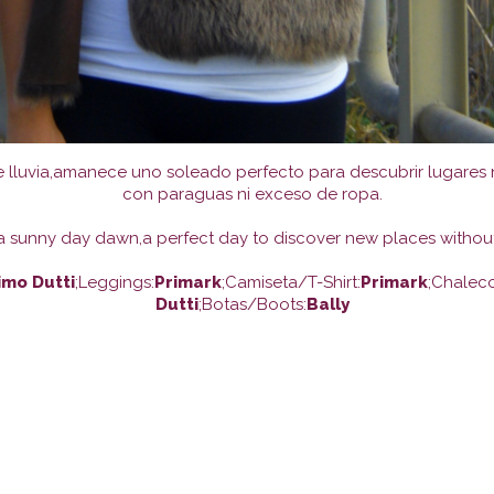
e lluvia,amanece uno soleado perfecto para descubrir lugares
con paraguas ni exceso de ropa.
y,a sunny day dawn,a perfect day to discover new places withou
imo Dutti
;Leggings:
Primark
;Camiseta/T-Shirt:
Primark
;Chaleco
Dutti
;Botas/Boots:
Bally