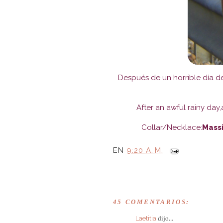
Después de un horrible día d
After an awful rainy da
Collar/Necklace:
Mass
EN
9:20 A. M.
45 COMENTARIOS:
dijo...
Laetitia