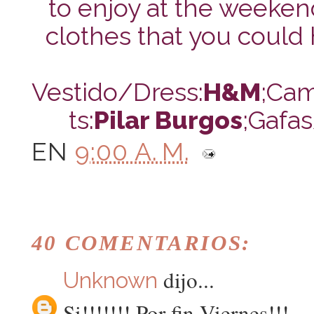
to enjoy at the weeken
clothes that you could 
Vestido/Dress:
H&M
;Cam
ts:
Pilar Burgos
;Gafa
EN
9:00 A. M.
40 COMENTARIOS:
dijo...
Unknown
Si!!!!!!! Por fin Viernes!!!