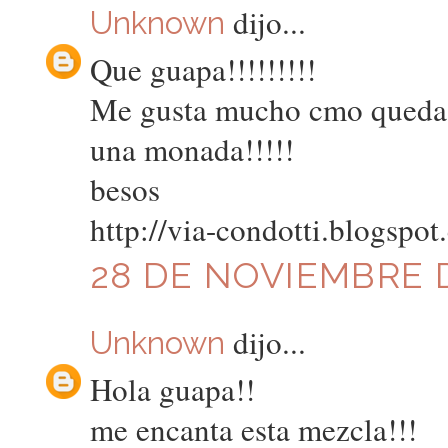
dijo...
Unknown
Que guapa!!!!!!!!!
Me gusta mucho cmo queda el
una monada!!!!!
besos
http://via-condotti.blogspo
28 DE NOVIEMBRE D
dijo...
Unknown
Hola guapa!!
me encanta esta mezcla!!!