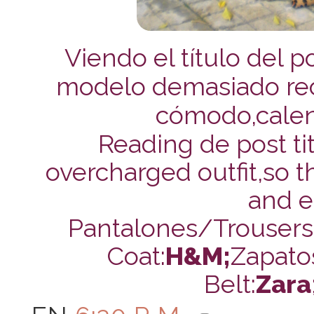
Viendo el título del 
modelo demasiado rec
cómodo,calenti
Reading de post tit
overcharged outfit,so t
and e
Pantalones/Trousers
Coat:
H&M;
Zapato
Belt:
Zara