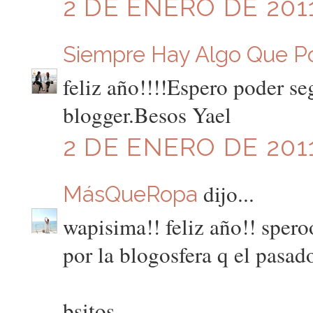
2 DE ENERO DE 2011
Siempre Hay Algo Que P
feliz año!!!!Espero poder s
blogger.Besos Yael
2 DE ENERO DE 2011
dijo...
MásQueRopa
wapisima!! feliz año!! sper
por la blogosfera q el pasad
bsitos