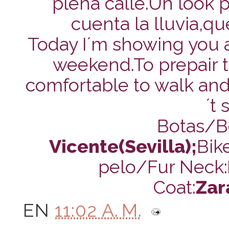
plena calle.Un look 
cuenta la lluvia,q
Today I´m showing you a
weekend.To prepair t
comfortable to walk and 
´t
Botas/B
Vicente(Sevilla);
Bike
pelo/Fur Neck:
Coat:
Zar
EN
11:02 A. M.