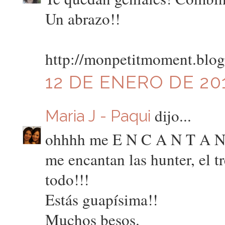
Un abrazo!!
http://monpetitmoment.blog
12 DE ENERO DE 201
dijo...
Maria J - Paqui
ohhhh me E N C A N T A N l
me encantan las hunter, el tr
todo!!!
Estás guapísima!!
Muchos besos.