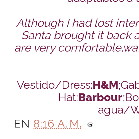
Although I had lost inter
Santa brought it back a
are very comfortable,war
Vestido/Dress:
H&M
;Ga
Hat:
Barbour
;Bo
agua/We
EN
8:16 A. M.