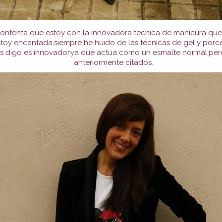
contenta que estoy con la innovadora técnica de manicura que
stoy encantada,siempre he huido de las técnicas de gel y porce
 digo es innovador,ya que actúa como un esmalte normal,pero 
anteriormente citados.