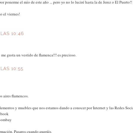
r ponerme el mío de este año ... pero yo no lo luciré hasta la de Jerez o El Puerto!!
so el viernes!
 LAS 10:46
 me gusta un vestido de flamenca!!! es precioso.
LAS 10:55
 aires flamencos.
ementos y muebles que nos estamos dando a conocer por Internet y las Redes Socia
cebook
aBombay
ormación. Pasaros cuando queráis.