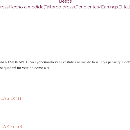
Besos!!
ress:Hecho a medida(Tailored dress);Pendientes/Earrings:El ta
M-PRESIONANTE. ya ayer cuando vi el vestido encima de la silla ya pensé q te deb
me quedará un vestido como a ti
LAS 10:11
LAS 10:18