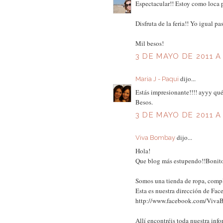
Espectacular!! Estoy como loca po
Disfruta de la feria!! Yo igual pa
Mil besos!
3 DE MAYO DE 2011 A
dijo...
Maria J - Paqui
Estás impresionante!!!! ayyy qué
Besos.
3 DE MAYO DE 2011 A 
dijo...
Viva Bombay
Hola!
Que blog más estupendo!!Bonitos
Somos una tienda de ropa, compl
Esta es nuestra dirección de Fa
http://www.facebook.com/Viv
Allí encontréis toda nuestra inf