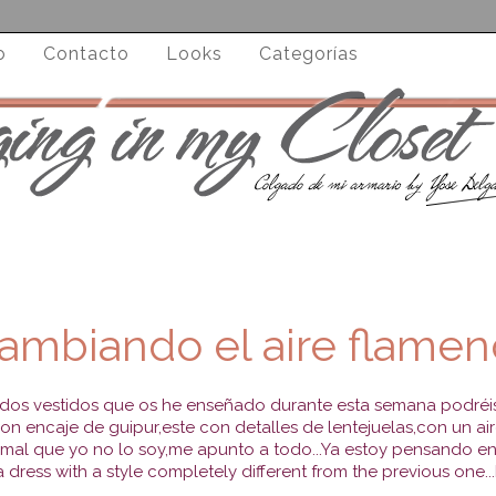
o
Contacto
Looks
Categorías
ambiando el aire flame
s dos vestidos que os he enseñado durante esta semana podréis 
on encaje de guipur,este con detalles de lentejuelas,con un ai
mal que yo no lo soy,me apunto a todo...Ya estoy pensando en 
a dress
with
a style
completely
different from
the previous one...