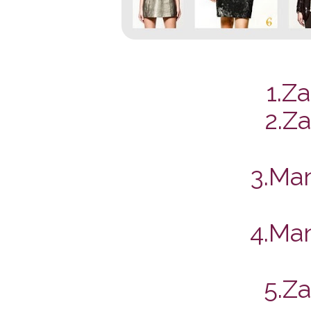
1.Z
2.Z
3.Ma
4.Ma
5.Z