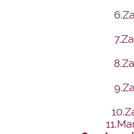
6.Z
7.Z
8.Z
9.Z
10.Z
11.Ma