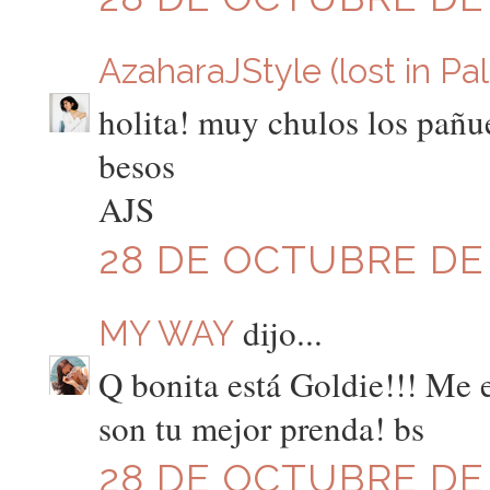
AzaharaJStyle (lost in Pa
holita! muy chulos los pañu
besos
AJS
28 DE OCTUBRE DE 2
dijo...
MY WAY
Q bonita está Goldie!!! Me e
son tu mejor prenda! bs
28 DE OCTUBRE DE 2