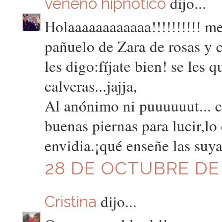
dijo...
veneno hipnotico
Holaaaaaaaaaaaa!!!!!!!!!! me
pañuelo de Zara de rosas y c
les digo:fíjate bien! se les
calveras...jajja,
Al anónimo ni puuuuuut... c
buenas piernas para lucir,lo
envidia.¡qué enseñe las suy
28 DE OCTUBRE DE 2
dijo...
Cristina