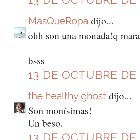
dijo...
MásQueRopa
ohh son una monada!q marara
bsss
13 DE OCTUBRE DE 2
dijo...
the healthy ghost
Son monísimas!
Un beso.
13 DE OCTUBRE DE 2