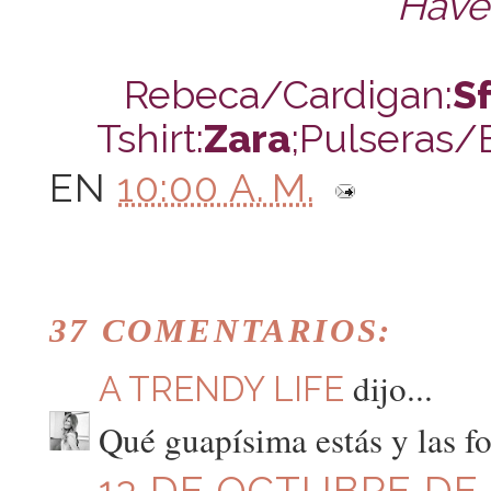
Have 
Rebeca/Cardigan:
S
Tshirt:
Zara
;Pulseras/
EN
10:00 A. M.
37 COMENTARIOS:
dijo...
A TRENDY LIFE
Qué guapísima estás y las fo
13 DE OCTUBRE DE 2