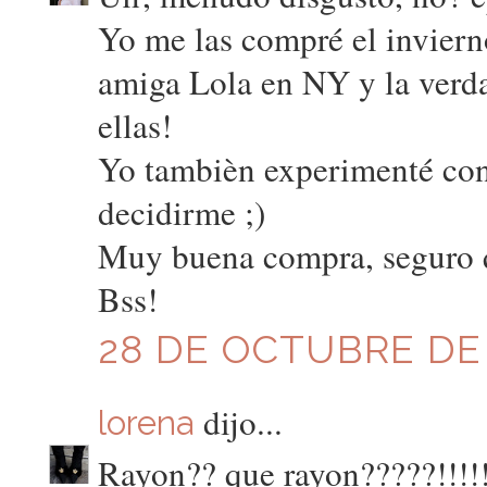
Yo me las compré el invier
amiga Lola en NY y la verd
ellas!
Yo tambièn experimenté con
decidirme ;)
Muy buena compra, seguro q
Bss!
28 DE OCTUBRE DE 2
dijo...
lorena
Rayon?? que rayon?????!!!!!