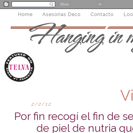
Home
Asesorias Deco
Contacto
Loo
V
2/2/12
Por fin recogí el fin d
de piel de nutria qu