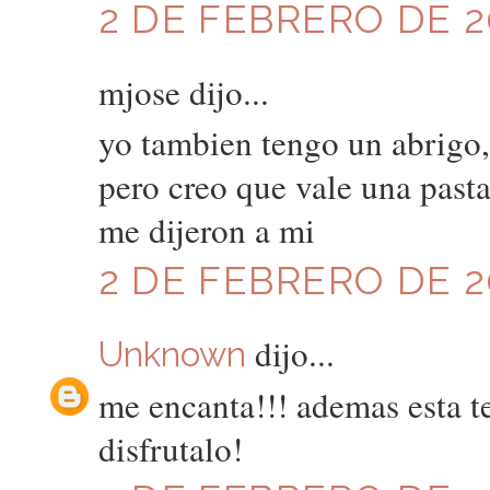
2 DE FEBRERO DE 20
mjose dijo...
yo tambien tengo un abrigo,
pero creo que vale una past
me dijeron a mi
2 DE FEBRERO DE 20
dijo...
Unknown
me encanta!!! ademas esta t
disfrutalo!