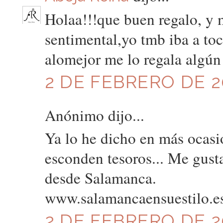
Holaa!!!que buen regalo, y 
sentimental,yo tmb iba a toc
alomejor me lo regala algún 
2 DE FEBRERO DE 20
Anónimo dijo...
Ya lo he dicho en más ocasi
esconden tesoros... Me gus
desde Salamanca.
www.salamancaensuestilo.e
2 DE FEBRERO DE 20