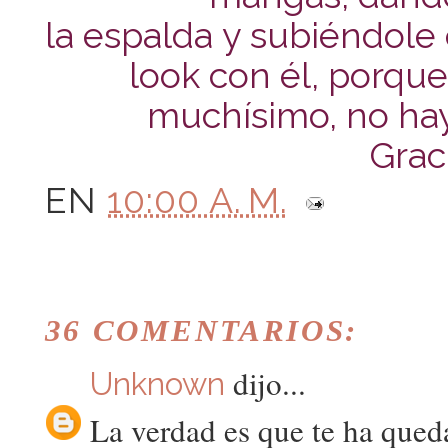
la espalda y subiéndole 
look con él, porque
muchísimo, no ha
Grac
EN
10:00 A. M.
36 COMENTARIOS:
dijo...
Unknown
La verdad es que te ha qued