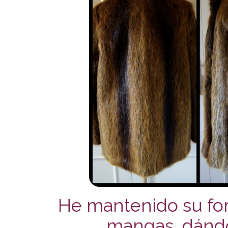
He mantenido su for
mangas, dándo