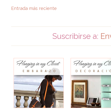
Entrada más reciente
Suscribirse a:
En