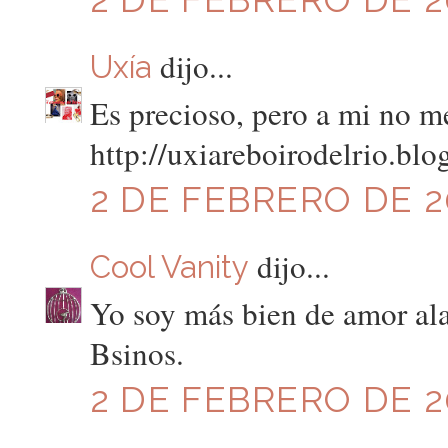
dijo...
Uxía
Es precioso, pero a mi no m
http://uxiareboirodelrio.bl
2 DE FEBRERO DE 20
dijo...
Cool Vanity
Yo soy más bien de amor ala
Bsinos.
2 DE FEBRERO DE 20