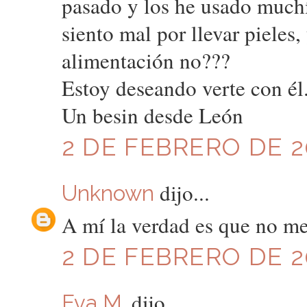
pasado y los he usado much
siento mal por llevar pieles
alimentación no???
Estoy deseando verte con él
Un besin desde León
2 DE FEBRERO DE 20
dijo...
Unknown
A mí la verdad es que no m
2 DE FEBRERO DE 20
dijo...
Eva M.