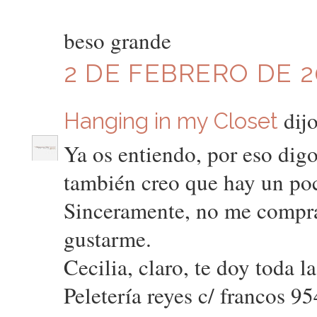
beso grande
2 DE FEBRERO DE 20
dijo
Hanging in my Closet
Ya os entiendo, por eso digo
también creo que hay un po
Sinceramente, no me compra
gustarme.
Cecilia, claro, te doy toda la
Peletería reyes c/ francos 9