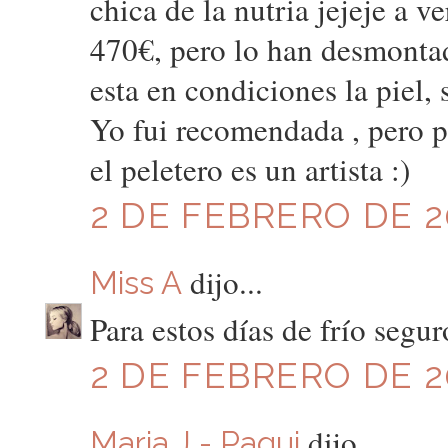
chica de la nutria jejeje a v
470€, pero lo han desmontad
esta en condiciones la piel, 
Yo fui recomendada , pero pe
el peletero es un artista :)
2 DE FEBRERO DE 20
dijo...
Miss A
Para estos días de frío segur
2 DE FEBRERO DE 20
dijo...
Maria J - Paqui