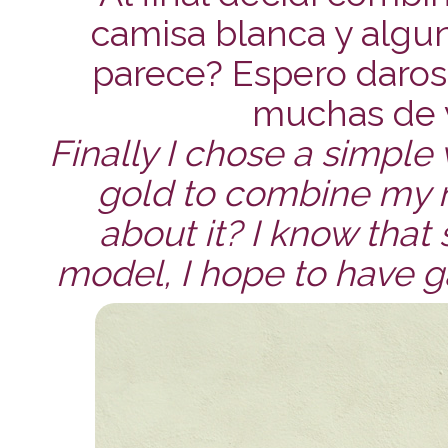
camisa blanca y algu
parece? Espero daros
muchas de v
Finally I chose a simple 
gold to combine my n
about it? I know tha
model, I hope to have ga