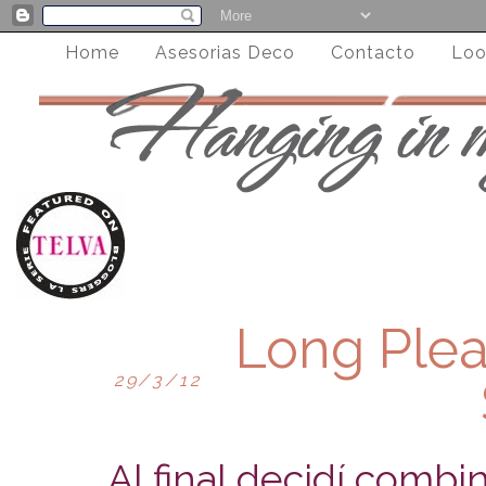
Home
Asesorias Deco
Contacto
Loo
Long Plea
29/3/12
Al final decidí combin