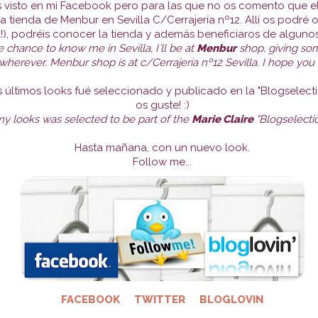
s visto en mi Facebook pero para las que no os comento que
e
a tienda de Menbur en Sevilla C/Cerrajería nº12. Allí os podré 
a!), podréis conocer la tienda y además beneficiaros de alguno
 chance to know me in Sevilla, I´ll be at
Menbur
shop, giving som
r wherever. Menbur shop is at c/Cerrajería nº12 Sevilla. I hope you
s últimos looks fué seleccionado y publicado en la "Blogselecti
os guste! :)
y looks was selected to be part of the
Marie Claire
"Blogselection
Hasta mañana, con un nuevo look.
Follow me...
FACEBOOK
TWITTER
BLOGLOVIN