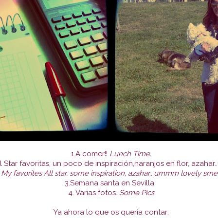
1.A comer!!
Lunch Time.
ll Star favoritas, un poco de inspiración,naranjos en flor, azah
My favorites All star, some inspiration, azahar...ummm lovely sme
3.Semana santa en Sevilla.
4. Varias fotos.
Some Pics
Ya ahora lo que os quería contar: