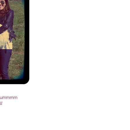
ar..ummmm
ll