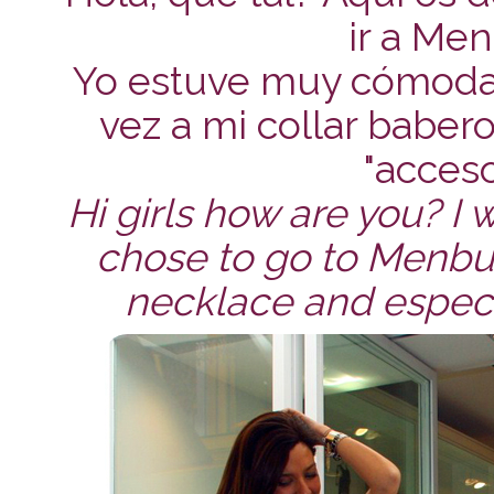
ir a Men
Yo estuve muy cómoda 
vez a mi collar baber
"acceso
Hi girls how are you? I 
chose to go to Menbur,
necklace and especi