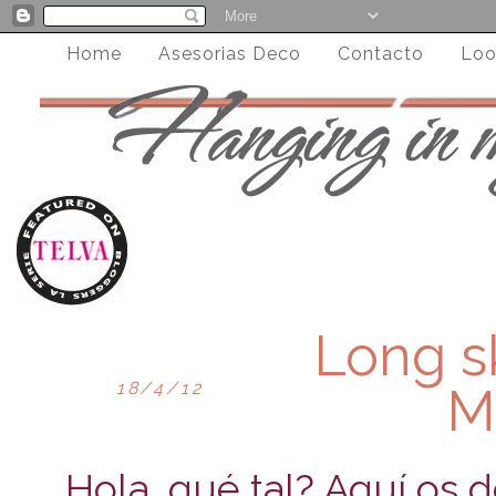
Home
Asesorias Deco
Contacto
Loo
Long sk
18/4/12
M
Hola, qué tal? Aquí os d