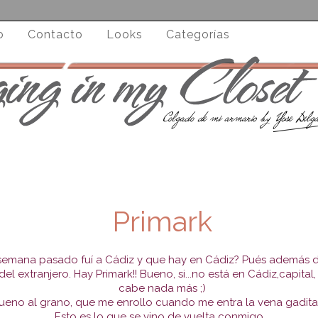
o
Contacto
Looks
Categorías
Primark
semana pasado fuí a Cádiz y que hay en Cádiz? Pués además d
del extranjero. Hay Primark!! Bueno, si...no está en Cádiz,capital,
cabe nada más ;)
ueno al grano, que me enrollo cuando me entra la vena gadita
Esto es lo que se vino de vuelta conmigo...