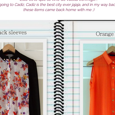
ing to Cadiz, Cadiz is the best city ever jajaja, and in my way back
these items came back home with me ;)