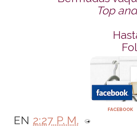
Top and
Hast
Fol
FACEBOOK
EN
2:27 P. M.