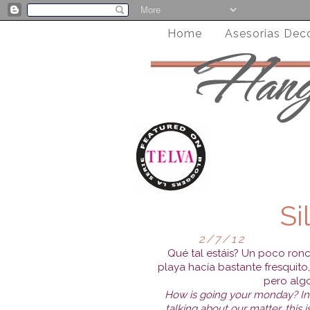
Home
Asesorias Dec
Si
2/7/12
Qué tal estáis? Un poco ronc
playa hacía bastante fresquito
pero algo
How is going your monday? In S
talking about our matter, this 