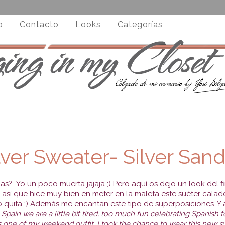
o
Contacto
Looks
Categorías
lver Sweater- Silver Sand
as?...Yo un poco muerta jajaja ;) Pero aquí os dejo un look del
, así que hice muy bien en meter en la maleta este suéter cal
 quita :) Además me encantan este tipo de superposiciones. Y 
pain we are a little bit tired, too much fun celebrating Spanish fo
is one of my weekend outfit, I took the chance to wear this new swe