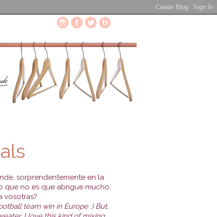
als
 finde, sorprendentemente en la
ado que no es que abrigue mucho,
a vosotras?
otball team win in Europe :) But,
ater, I love this kind of mixing,