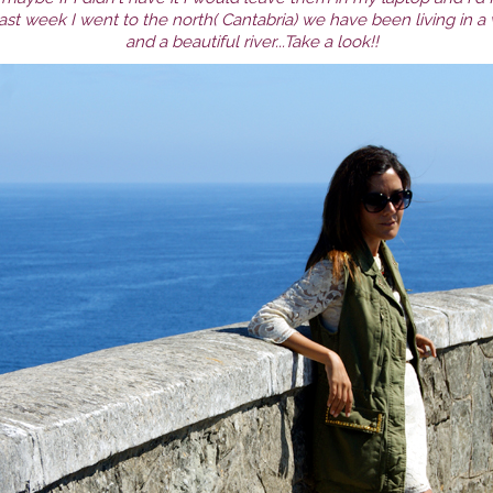
last week I went to the north( Cantabria) we have been living in a v
and a beautiful river...Take a look!!