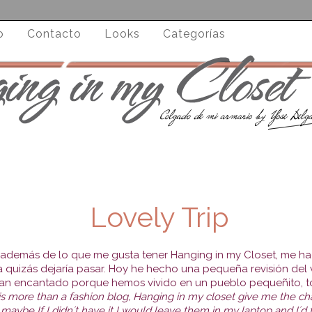
o
Contacto
Looks
Categorías
Lovely Trip
además de lo que me gusta tener Hanging in my Closet, me ha
quizás dejaría pasar. Hoy he hecho una pequeña revisión del 
an encantado porque hemos vivido en un pueblo pequeñito, to
is more than a fashion blog, Hanging in my closet give me the c
aybe If I didn´t have it I would leave them in my laptop and I´d 