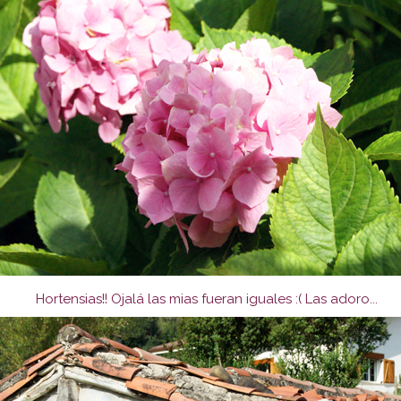
Hortensias!! Ojalá las mias fueran iguales :( Las adoro...