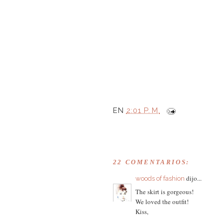
EN
2:01 P. M.
22 COMENTARIOS:
dijo...
woods of fashion
The skirt is gorgeous!
We loved the outfit!
Kiss,