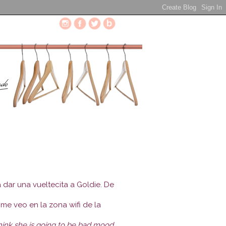
 dar una vueltecita a Goldie. De
me veo en la zona wifi de la
 think she is going to be bad mood