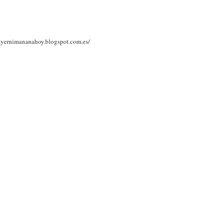
niayernimananahoy.blogspot.com.es/