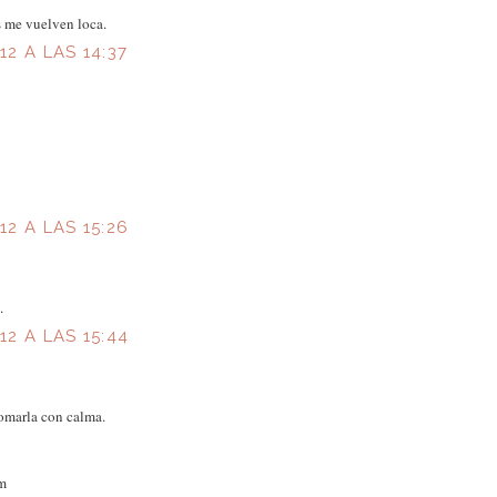
s me vuelven loca.
2 A LAS 14:37
2 A LAS 15:26
.
2 A LAS 15:44
tomarla con calma.
om