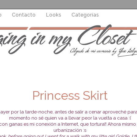
o
Contacto
Looks
Categorías
Princess Skirt
ayer por la tarde-noche, antes de salir a cenar aproveché para
momento no sé quien va a llevar peor la vuelta a casa :(
on ganas es mi conexión a Internet, que tortura!! Ahora mismo 
urbanización :s
ok, before going out I went for a walk with my litte girl Goldie, I