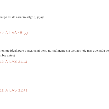
algo así de casa no salgo ;) jajaja
2 A LAS 18:53
siempre ideal, pero a sacar a mi perro normalmente sin tacones jeje mas que nada po
ombre antes)
2 A LAS 21:14
2 A LAS 21:52