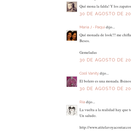
Qué mona la falda! Y los zapato
30 DE AGOSTO DE 201
dijo...
Maria J - Paqui
Qué monada de look!!! me chifla
Besos.
Gemeladas
30 DE AGOSTO DE 201
dijo...
Cool Vanity
El bolero es una monada. Bsinos
30 DE AGOSTO DE 201
dijo...
Ría
La vuelta a la realidad hay que 
Un saludo.
http://www.atitelavoyacontar.c