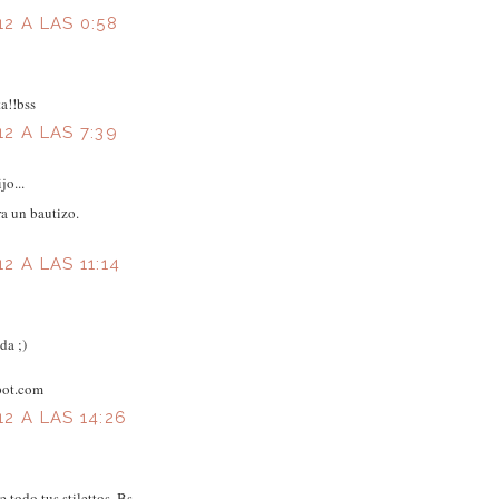
2 A LAS 0:58
a!!bss
2 A LAS 7:39
jo...
a un bautizo.
2 A LAS 11:14
da ;)
pot.com
2 A LAS 14:26
 todo tus stilettos. Bs