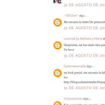
31 DE AGOSTO DE 201
dijo...
**ATACHA**
Me encanta la falda!!de princesit
31 DE AGOSTO DE 201
di
Lowcost by Bárbara y María
Guapisima, me has dado idea par
Un beso
31 DE AGOSTO DE 201
dijo...
Cashmeremafia
un look genial, me encanta la fal
bss
http://blogcashmeremafia.blogs
31 DE AGOSTO DE 201
dijo...
Only1woman
Este conjuntito me encanta, sobre