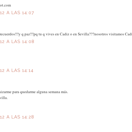
pot.com
2 A LAS 14:07
ecuerdos!!!y q paz!!!pq tu q vives en Cadiz o en Sevilla???nosotros visitamos Cad
2 A LAS 14:08
2 A LAS 14:14
ganizarme para quedarme alguna semana más.
illa.
2 A LAS 14:28