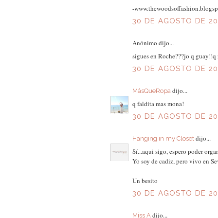
-www.thewoodsoffashion.blogs
30 DE AGOSTO DE 201
Anónimo dijo...
sigues en Roche???jo q guay!!q r
30 DE AGOSTO DE 201
dijo...
MásQueRopa
q faldita mas mona!
30 DE AGOSTO DE 201
dijo...
Hanging in my Closet
Sí...aqui sigo, espero poder or
Yo soy de cadiz, pero vivo en Sev
Un besito
30 DE AGOSTO DE 201
dijo...
Miss A