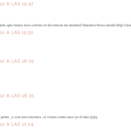
2 A LAS 15:47
renito que tienes ésos colores te favorecen un montón!!muchos besos desde http://
2 A LAS 15:50
2 A LAS 16:25
2 A LAS 16:35
perro...y con esos tacones...si vieras como saco yo el mio jejej.
2 A LAS 17:24