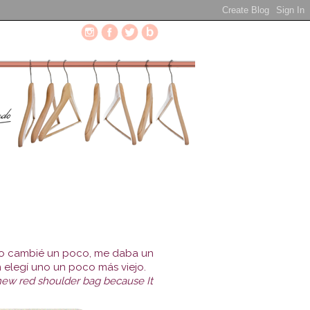
 lo cambié un poco, me daba un
 elegí uno un poco más viejo.
 new red shoulder bag because It