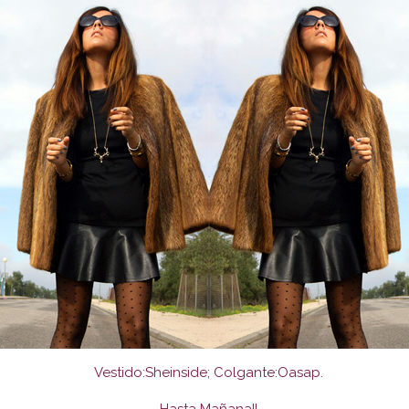
Vestido:Sheinside; Colgante:Oasap.
Hasta Mañana!!