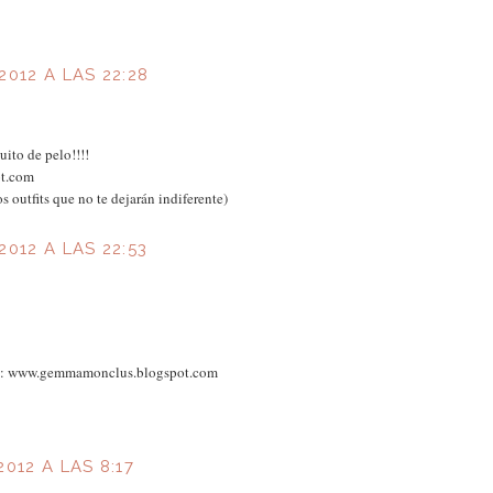
2012 A LAS 22:28
ito de pelo!!!!
ot.com
s outfits que no te dejarán indiferente)
2012 A LAS 22:53
eak: www.gemmamonclus.blogspot.com
012 A LAS 8:17