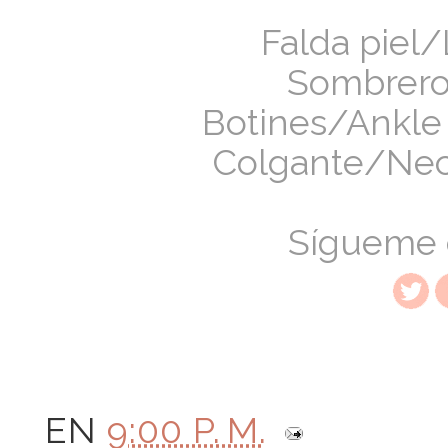
Falda piel/
Sombrero
Botines/Ankle b
Colgante/Nec
Sígueme
EN
9:00 P. M.