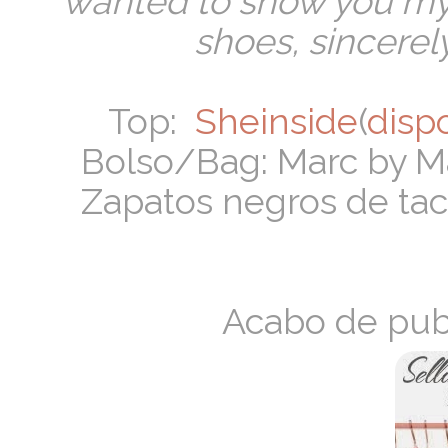
wanted to show you my
shoes, sincerely
Top:
Sheinside
(
disp
Bolso/Bag: Marc by Ma
Zapatos negros de t
Acabo de pub