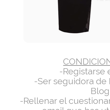
CONDICIO
-Registarse
-Ser seguidora de 
Blog
-Rellenar el cuestiona