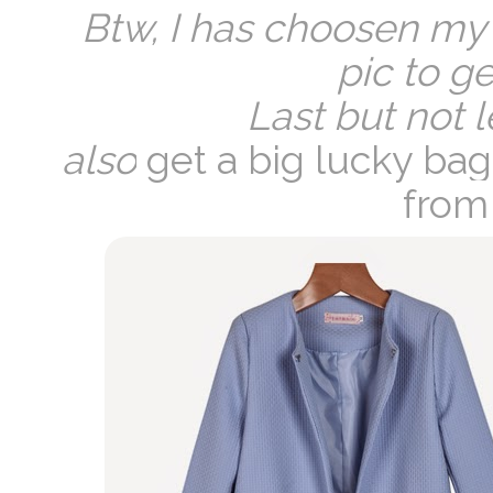
Btw, I has choosen my 
pic to ge
Last but not l
also
get a big lucky ba
from