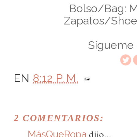
Bolso/Bag: M
Zapatos/Shoes
Sígueme
EN
8:12 P. M.
2 COMENTARIOS:
dijo...
MásQueRopa