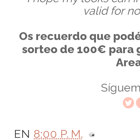
valid for no
Os recuerdo que podéi
sorteo de 100€ para 
Area
Sígue
EN
8:00 P. M.