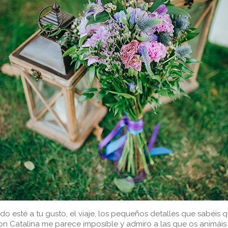
do esté a tu gusto, el viaje, los pequeños detalles que sabéis 
on Catalina me parece imposible y admiro a las que os animáis