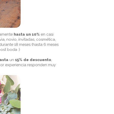
camente
hasta un
10%
en casi
ia, novio, invitadas, cosmética,
 durante 18 meses (hasta 6 meses
ost boda :)
asta
un
15% de descuento
,
 por experiencia responden muy