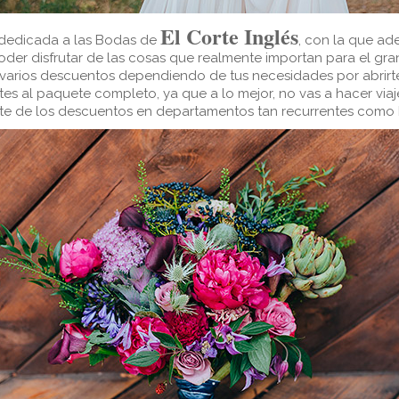
El Corte Inglés
 dedicada a las Bodas de
, con la que ad
er disfrutar de las cosas que realmente importan para el gran 
 varios descuentos dependiendo de tus necesidades por abrirte 
es al paquete completo, ya que a lo mejor, no vas a hacer viaje 
rte de los descuentos en departamentos tan recurrentes como