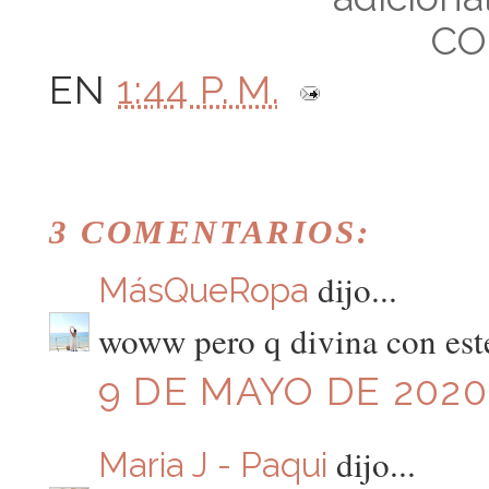
CO
EN
1:44 P. M.
3 COMENTARIOS:
dijo...
MásQueRopa
woww pero q divina con est
9 DE MAYO DE 2020 
dijo...
Maria J - Paqui