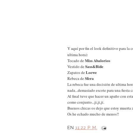
Y aquí por fin el look definitivo para l
ultima hora):
Miss Abalorios
Tocado de
Sass&Bide
Vestido de
Loewe
Zapatos de
Sfera
Rebeca de
La rebeca fue una decisión de ultima hor
nada...demasiado escote para una fiesta ca
Al final tuve que hacer un apaño con es
como conjunto...ji,ji,ji.
Buenos chicas os dejo que estoy muerta a
Os he echado mucho de menos!!
EN
11:22 P. M.