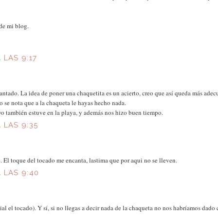
 de mi blog.
 LAS 9:17
tado. La idea de poner una chaquetita es un acierto, creo que así queda más adec
no se nota que a la chaqueta le hayas hecho nada.
. yo también estuve en la playa, y además nos hizo buen tiempo.
 LAS 9:35
 El toque del tocado me encanta, lastima que por aqui no se lleven.
 LAS 9:40
ial el tocado). Y sí, si no llegas a decir nada de la chaqueta no nos habríamos dado