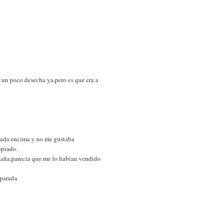
o un poco desecha ya,pero es que era a
 nada encima y no me gustaba
opiado.
maña,parecía que me lo habían vendido
parada.