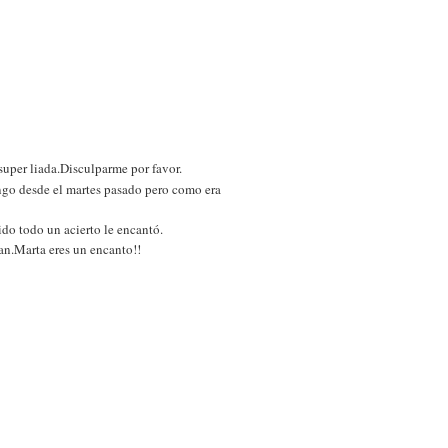
uper liada.Disculparme por favor.
engo desde el martes pasado pero como era
ido todo un acierto le encantó.
ían.Marta eres un encanto!!