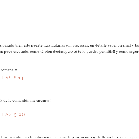
 pasado bien este puente. Las Lulailas son preciosas, un detalle super original y bo
n poco escotado, como tú bien decías, pero tú te lo puedes permitir!! y como segur
 semana!!!
 LAS 8:14
look de la comunión me encanta!
 LAS 9:06
 ese vestido. Las lulailas son una monada pero yo no soy de llevar broxes, una pena 