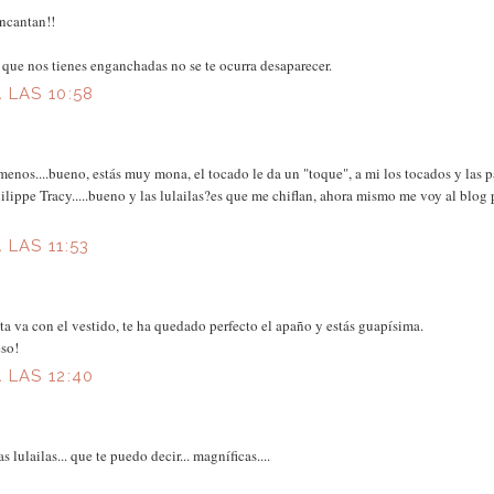
encantan!!
a que nos tienes enganchadas no se te ocurra desaparecer.
 LAS 10:58
 menos....bueno, estás muy mona, el tocado le da un "toque", a mi los tocados y las
ilippe Tracy.....bueno y las lulailas?es que me chiflan, ahora mismo me voy al blog 
 LAS 11:53
ta va con el vestido, te ha quedado perfecto el apaño y estás guapísima.
eso!
 LAS 12:40
 lulailas... que te puedo decir... magníficas....