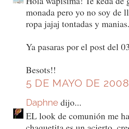
Hola wapisima! Te keda de ge
monada pero yo no soy de lle
ropa jajaj tontadas y manias
Ya pasaras por el post del 0
Besots!!
5 DE MAYO DE 2008 
dijo...
Daphne
EL look de comunión me ha 
chaquetita es un acierto, c