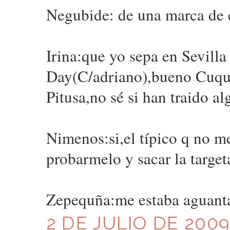
Negubide: de una marca de e
Irina:que yo sepa en Sevilla
Day(C/adriano),bueno Cuqui
Pitusa,no sé si han traido al
Nimenos:si,el típico q no m
probarmelo y sacar la targeta 
Zepequña:me estaba aguanta
2 DE JULIO DE 2009