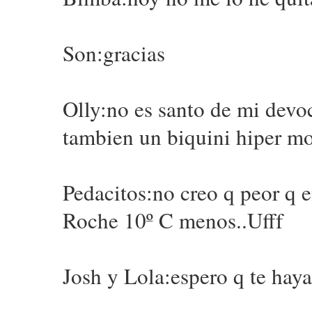
Son:gracias
Olly:no es santo de mi dev
tambien un biquini hiper m
Pedacitos:no creo q peor q 
Roche 10º C menos..Ufff
Josh y Lola:espero q te haya