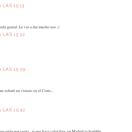
 LAS 15:13
eda genial. Le vas a dar mucho uso ;)
 LAS 15:32
 LAS 15:39
e echaré un vistazo en el Corte...
 LAS 15:42
e estás por casita...sí que hace calor hija, en Madrid es horrible.