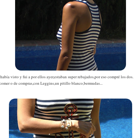
había visto y fui a por ellos ayer,estaban super rebajados,por eso compré los dos.
a comer o de compras,con Leggins,un pitillo blanco,bermudas...