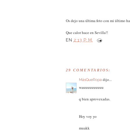
Os dejo una última foto con mi último h
Que calor hace en Sevilla!!
EN
2:13 P. M.
29 COMENTARIOS:
dijo...
MásQueRopa
wauuuuuuuuuu
q bien aprovexadas.
Hoy voy yo
muakk