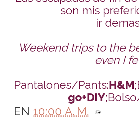
son mis prefer
ir demas
Weekend trips to the be
even I fe
Pantalones/Pants:
H&M
go+DIY
;Bols
EN
10:00 A. M.