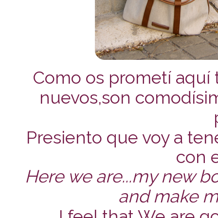
Como os prometí aquí t
nuevos,son comodísim
Presiento que voy a ten
con el
Here we are...my new b
and make my
I feel that We are g