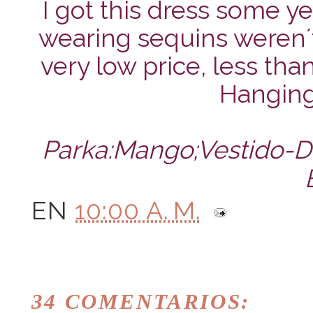
I got this dress some y
wearing sequins weren´t
very low price, less t
Hanging
Parka:Mango;Vestido-D
EN
10:00 A. M.
34 COMENTARIOS: